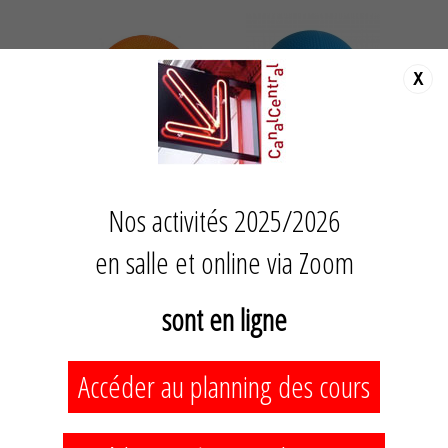
X
Balle Franklin Fascia Tough
Balle Franklin Fascia Grip
16,00 €
16,00 €
Nos activités 2025/2026
en salle et online via Zoom
sont en ligne
Accéder au planning des cours
Balle Franklin Fascia
Mini-Balles Franklin Universal
16,00 €
16,00 €