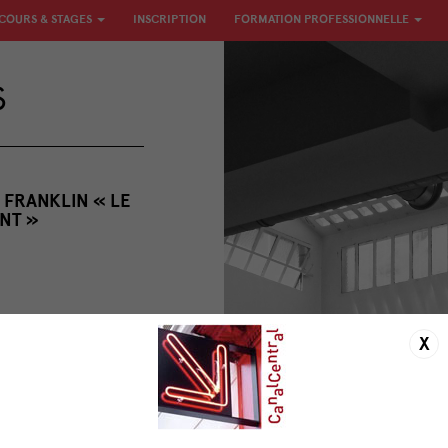
 COURS & STAGES
INSCRIPTION
FORMATION PROFESSIONNELLE
S
FRANKLIN « LE
NT »
X
R PILATES &
 DYNAMIQUE DU