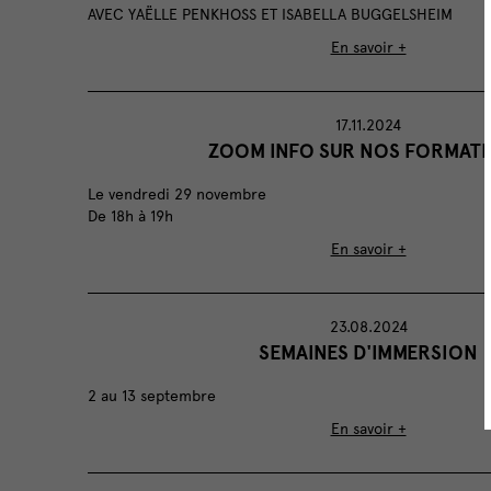
AVEC YAËLLE PENKHOSS ET ISABELLA BUGGELSHEIM
En savoir +
17.11.2024
ZOOM INFO SUR NOS FORMAT
Le vendredi 29 novembre
De 18h à 19h
En savoir +
23.08.2024
SEMAINES D'IMMERSION
2 au 13 septembre
En savoir +