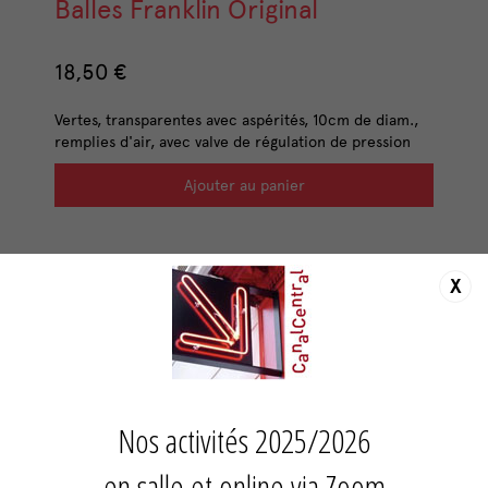
Balles Franklin Original
18,50 €
Vertes, transparentes avec aspérités, 10cm de diam.,
remplies d'air, avec valve de régulation de pression
Ajouter au panier
DÉCOUVREZ AUSSI
X
Nos activités 2025/2026
en salle et online via Zoom