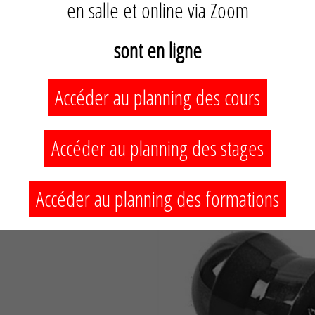
en salle et online via Zoom
sont en ligne
Accéder au planning des cours
Mini-Rouleau
Franklin
16,00 €
Accéder au planning des stages
Accéder au planning des formations