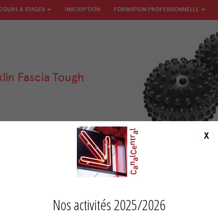
 COURS & STAGES
INSCRIPTION
FORMATION PROFESSIONNELLE
klin Fascia Tough
ide, nombreux mini-picots
X
, 12cm de diam., remplie
ixe, degré de dureté très
uter au panier
Nos activités 2025/2026