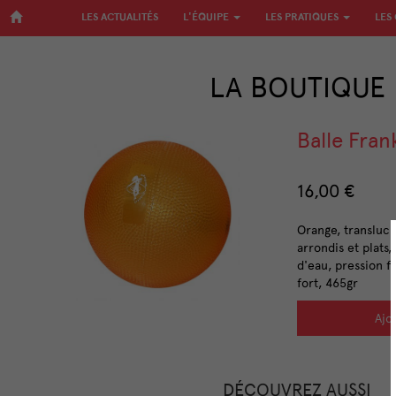
LES ACTUALITÉS
L'ÉQUIPE
LES PRATIQUES
LES
LA BOUTIQUE
Balle Fran
16,00 €
Orange, transluc
arrondis et plats
d'eau, pression f
fort, 465gr
Ajo
DÉCOUVREZ AUSSI