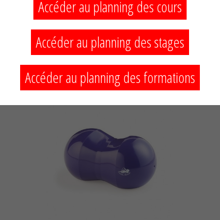
Accéder au planning des cours
15,50 €
Accéder au planning des stages
Accéder au planning des formations
Rouleau Fascia Toner
19,50 €